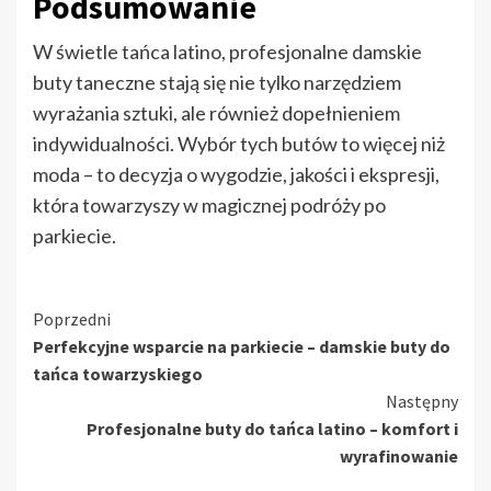
Podsumowanie
W świetle tańca latino, profesjonalne damskie
buty taneczne stają się nie tylko narzędziem
wyrażania sztuki, ale również dopełnieniem
indywidualności. Wybór tych butów to więcej niż
moda – to decyzja o wygodzie, jakości i ekspresji,
która towarzyszy w magicznej podróży po
parkiecie.
Continue
Poprzedni
Perfekcyjne wsparcie na parkiecie – damskie buty do
Reading
tańca towarzyskiego
Następny
Profesjonalne buty do tańca latino – komfort i
wyrafinowanie