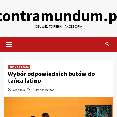
Skip
contramundum.p
to
content
OBUWIE, TOREBKI I AKCESORIA
Primary
Menu
Buty do tańca
Wybór odpowiednich butów do
tańca latino
Redakcja
14 listopada 2023