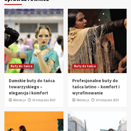
Buty do tańca
Buty do tańca
Damskie buty do tańca
Profesjonalne buty do
towarzyskiego –
tańca latino – komfort i
elegancja i komfort
wyrafinowanie
Redakcja
16 listopada 2023
Redakcja
14 listopada 2023