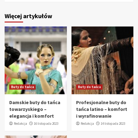
Więcej artykułów
Buty do tańca
Buty do tańca
Damskie buty do tańca
Profesjonalne buty do
towarzyskiego –
tańca latino – komfort
elegancja i komfort
i wyrafinowanie
Redakcja
16 listopada 2023
Redakcja
14 listopada 2023