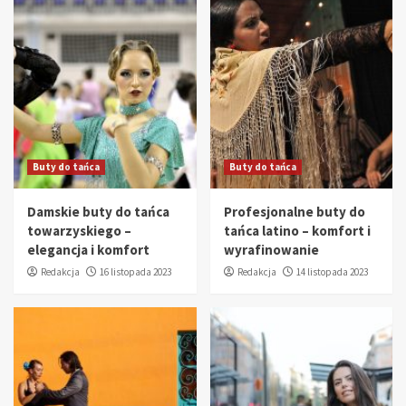
Buty do tańca
Buty do tańca
Damskie buty do tańca
Profesjonalne buty do
towarzyskiego –
tańca latino – komfort i
elegancja i komfort
wyrafinowanie
Redakcja
16 listopada 2023
Redakcja
14 listopada 2023