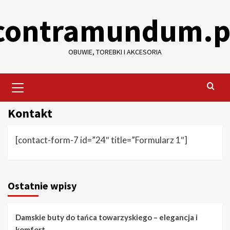
Skip
contramundum.p
to
content
OBUWIE, TOREBKI I AKCESORIA
Primary
Menu
Kontakt
[contact-form-7 id=”24″ title=”Formularz 1″]
Ostatnie wpisy
Damskie buty do tańca towarzyskiego – elegancja i
komfort