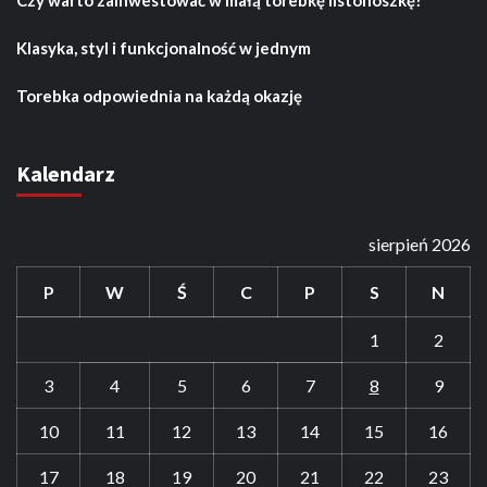
Czy warto zainwestować w małą torebkę listonoszkę?
Klasyka, styl i funkcjonalność w jednym
Torebka odpowiednia na każdą okazję
Kalendarz
sierpień 2026
P
W
Ś
C
P
S
N
1
2
3
4
5
6
7
8
9
10
11
12
13
14
15
16
17
18
19
20
21
22
23